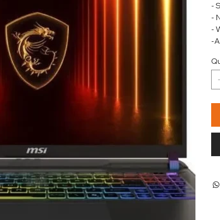
- 
- 
-
-
Qu