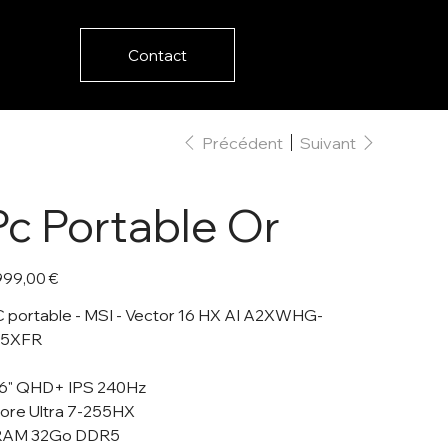
Contact
Précédent
Suivant
Pc Portable Or
999,00 €
 portable - MSI - Vector 16 HX AI A2XWHG-
35XFR
16" QHD+ IPS 240Hz
ore Ultra 7-255HX
 RAM 32Go DDR5