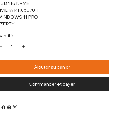
SSD 1To NVME
NVIDIA RTX 5070 Ti
 WINDOWS 11 PRO
AZERTY
antité
Ajouter au panier
Commander et payer