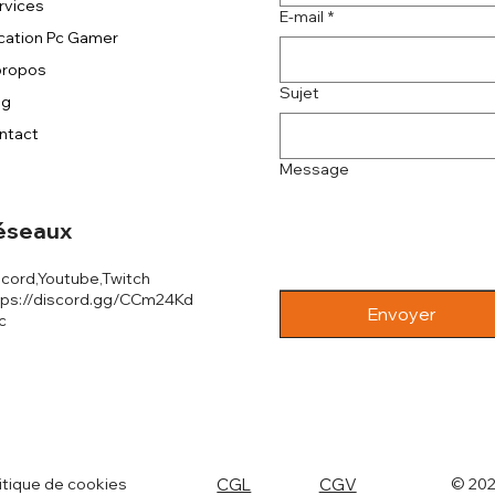
rvices
E-mail
*
cation Pc Gamer
propos
Sujet
og
ntact
Message
éseaux
scord,Youtube,Twitch
tps://discord.gg/CCm24Kd
Envoyer
c
itique de cookies
CGL
CGV
© 20