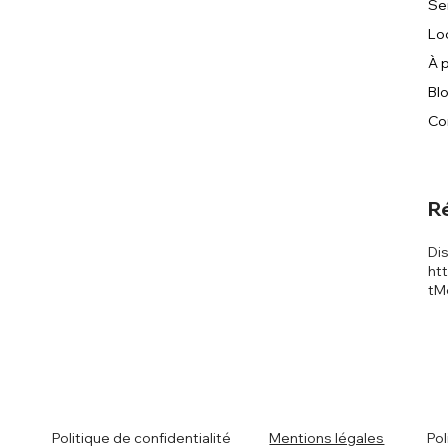
Se
Lo
À 
Bl
Co
R
Di
ht
tM
Politique de confidentialité
Mentions légales
Pol