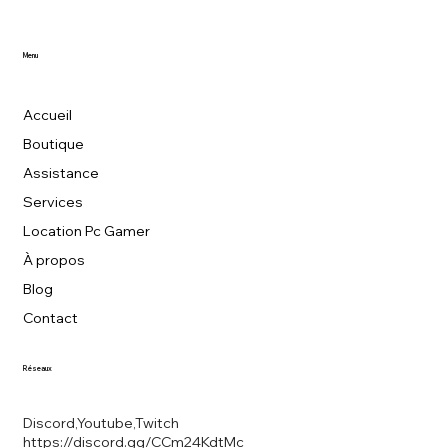
Menu
Accueil
Boutique
Assistance
Services
Location Pc Gamer
À propos
Blog
Contact
Réseaux
Discord,Youtube,Twitch
https://discord.gg/CCm24KdtMc