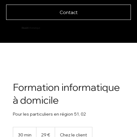
Contact
Dhondt
Informatique
Formation informatique
à domicile
Pour les particuliers en région 51, 02
29
euros
30 min
3
29 €
Chez le client