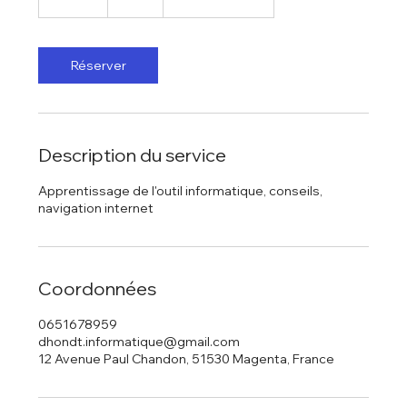
0
m
i
n
Réserver
Description du service
Apprentissage de l'outil informatique, conseils,
navigation internet
Coordonnées
0651678959
dhondt.informatique@gmail.com
12 Avenue Paul Chandon, 51530 Magenta, France